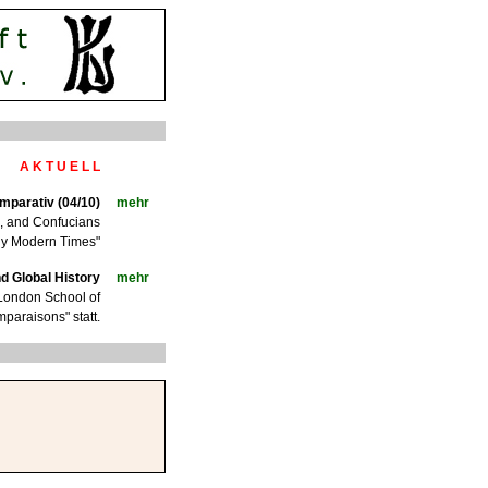
A K T U E L L
mparativ (04/10)
mehr
s, and Confucians
ly Modern Times"
d Global History
mehr
 London School of
araisons" statt.